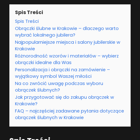
Spis Treści
Spis Treści
Obrączki ślubne w Krakowie – dlaczego warto
wybrać lokalnego jubilera?
Najpopularniejsze miejsca i salony jubilerskie w
Krakowie
Różnorodność wzorów i materiałów – wybierz
obrączki idealne dla Was
Personalizacja i obrączki na zamówienie –
wyjątkowy symbol Waszej miłości
Na co zwrócić uwagę podczas wyboru
obrączek ślubnych?
Jak przygotować się do zakupu obrączek w
Krakowie?
FAQ – najczęściej zadawane pytania dotyczące
obrączek ślubnych w Krakowie