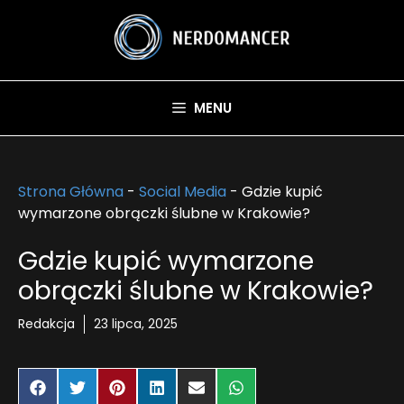
Przejdź
do
treści
MENU
Strona Główna
-
Social Media
-
Gdzie kupić
wymarzone obrączki ślubne w Krakowie?
Gdzie kupić wymarzone
obrączki ślubne w Krakowie?
Redakcja
23 lipca, 2025
Share
Share
Share
Share
Share
Share