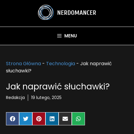
Przejdź
do
treści
MENU
Strona Główna
-
Technologia
-
Jak naprawić
słuchawki?
Jak naprawić słuchawki?
Redakcja
19 lutego, 2025
Share
Share
Share
Share
Share
Share
on
on
on
on
on
on
Facebook
Twitter
Pinterest
LinkedIn
Email
WhatsApp