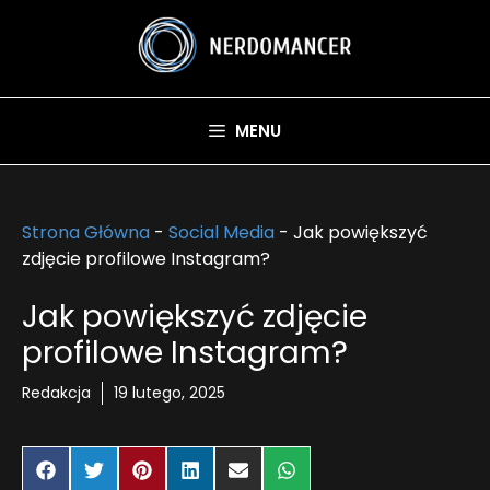
Przejdź
do
treści
MENU
Strona Główna
-
Social Media
-
Jak powiększyć
zdjęcie profilowe Instagram?
Jak powiększyć zdjęcie
profilowe Instagram?
Redakcja
19 lutego, 2025
Share
Share
Share
Share
Share
Share