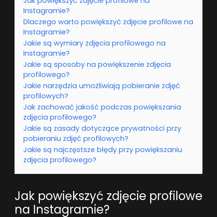
Jak powiększyć zdjęcie profilowe na
Instagramie?
Dlaczego warto powiększyć zdjęcie profilowe na
Instagramie?
Jakie są wymiary zdjęcia profilowego na
Instagramie?
Jakie są sposoby na powiększenie zdjęcia
profilowego?
Jakie narzędzia umożliwiają pobieranie zdjęć
profilowych?
Jak zachować jakość podczas powiększania
zdjęcia profilowego?
Jakie są zasady dotyczące prywatności przy
pobieraniu zdjęć profilowych?
Jakie są najczęstsze błędy przy powiększaniu
zdjęcia profilowego?
Jak powiększyć zdjęcie profilowe
na Instagramie?