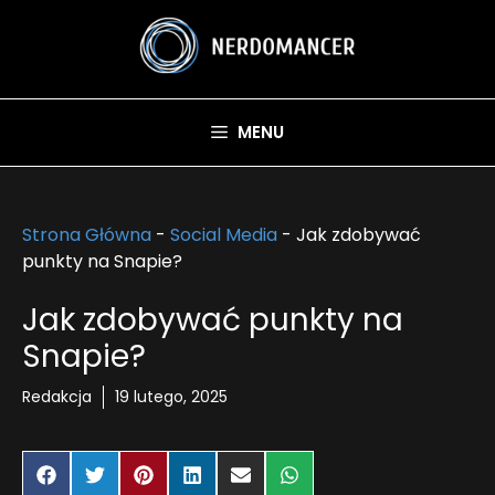
Przejdź
do
treści
MENU
Strona Główna
-
Social Media
-
Jak zdobywać
punkty na Snapie?
Jak zdobywać punkty na
Snapie?
Redakcja
19 lutego, 2025
Share
Share
Share
Share
Share
Share