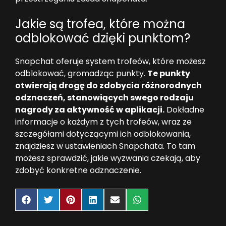
Jakie są trofea, które można
odblokować dzięki punktom?
Snapchat oferuje system trofeów, które możesz
odblokować, gromadząc punkty.
Te punkty
otwierają drogę do zdobycia różnorodnych
odznaczeń, stanowiących swego rodzaju
nagrody za aktywność w aplikacji.
Dokładne
informacje o każdym z tych trofeów, wraz ze
szczegółami dotyczącymi ich odblokowania,
znajdziesz w ustawieniach Snapchata. To tam
możesz sprawdzić, jakie wyzwania czekają, aby
zdobyć konkretne odznaczenie.
Share
Share
Share
Share
Share
Share
on
on
on
on
on
on
Facebook
Twitter
Pinterest
LinkedIn
Email
WhatsApp