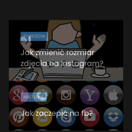
POPRZEDNI
Jak zmienić rozmiar
zdjęcia na Instagram?
NASTĘPNY
Jak zaczepić na fb?