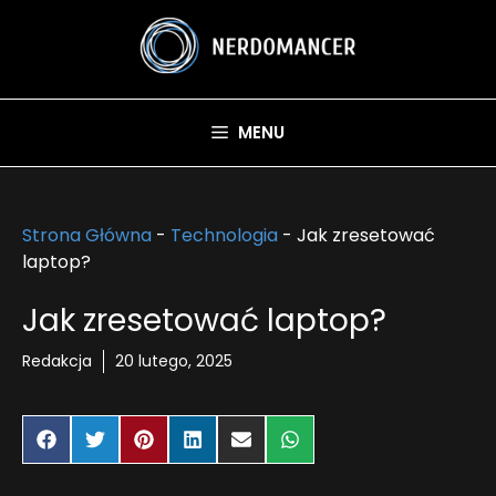
Przejdź
do
treści
MENU
Strona Główna
-
Technologia
-
Jak zresetować
laptop?
Jak zresetować laptop?
Redakcja
20 lutego, 2025
Share
Share
Share
Share
Share
Share
on
on
on
on
on
on
Facebook
Twitter
Pinterest
LinkedIn
Email
WhatsApp