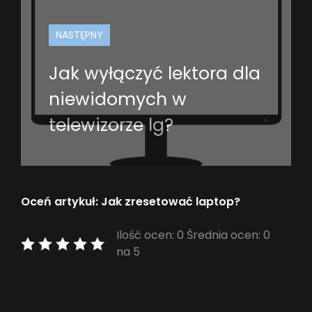
NASTĘPNY
Jak wyłączyć lektora dla
niewidomych w
telewizorze lg?
Oceń artykuł: Jak zresetować laptop?
Ilość ocen: 0 Średnia ocen: 0
na 5