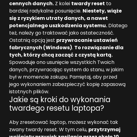
cennych danych.
Z kolei
twardy reset
to
bardziej radykalne posunięcie.
Niestety, wiąże
się z ryzykiem utraty danych, a nawet
potencjalnego uszkodzenia systemu.
Dlatego
też, należy go traktować jako ostateczność.
Ostatnią opcją jest
przywracanie ustawień
fabrycznych (Windows)
.
To rozwiązanie dla
tych, którzy chcą zacząć z czystą kartą.
Spowoduje ono usunięcie wszystkich Twoich
danych, przywracając system do stanu, w jakim
był w momencie zakupu. Pamiętaj, aby przed
jego wykonaniem zabezpieczyć kopię zapasową
istotnych plików.
Jakie są kroki do wykonania
twardego resetu laptopa?
Aby zresetować laptop, możesz wykonać tak
zwany twardy reset. W tym celu,
przytrzymaj
wciśnięty przycisk zasilania przez około 10