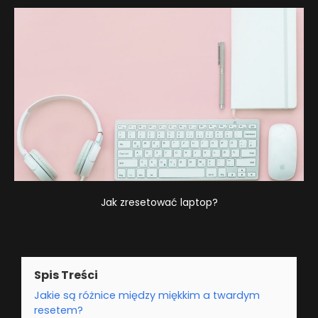
Jak zresetować laptop?
Spis Treści
Jakie są różnice między miękkim a twardym
resetem?