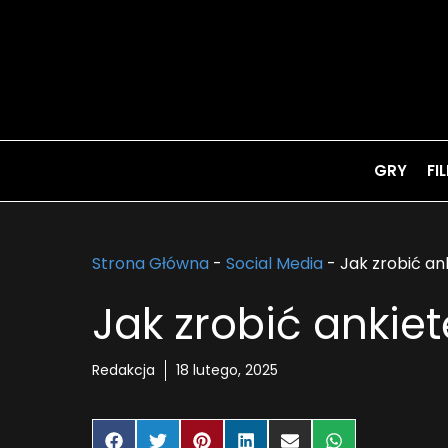
Przejdź
do
treści
GRY
FI
Strona Główna
-
Social Media
-
Jak zrobić an
Jak zrobić ankiet
Redakcja
18 lutego, 2025
Share
Share
Share
Share
Share
Share