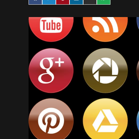
on
on
on
on
on
on
Facebook
Twitter
Pinterest
LinkedIn
Email
WhatsApp