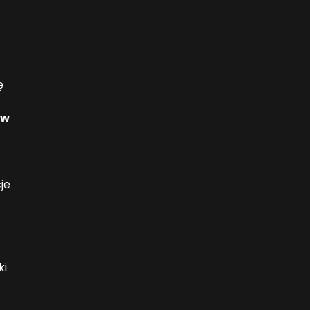
l
ę
 w
je
ki