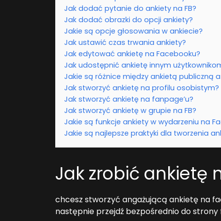
Jak dodać pytanie do ankiety na FB?
Jak dodać obrazki do opcji ankiety?
Jakie są opcje głosowania w ankiecie?
Jak ustawić czas trwania ankiety?
Jak edytować ankietę na Facebooku?
Jak udostępnić ankietę innym użytkowniko
Jakie są różnice między ankietą publiczną 
Jak stworzyć ankietę na profilu osobistym?
Jak stworzyć ankietę na fanpage’u?
Jak stworzyć ankietę w grupie na FB?
Jakie są funkcje ankiety w wydarzeniu na 
Jakie są najlepsze praktyki dla tworzenia a
Jak zrobić ankietę
chcesz stworzyć angażującą ankietę na fac
następnie przejdź bezpośrednio do strony f