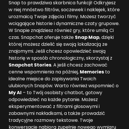
Snap to prawdziwa skarbnica funkcji! Odkryjesz
w niej mnóstwo filtrów, soczewek i naklejek, które
urozmaicą Twoje zdjęcia i filmy. Możesz tworzyć
wciągające historie i dynamiczne czaty grupowe.
W Snapie znajdziesz również gry, które umilą Ci
czas. Snapchat oferuje także
Snap Map
, dzięki
której możesz dzielić się swoją lokalizacją ze
znajomymi. Jeśli chcesz opowiedzieć swoją
historię w sposób chronologiczny, skorzystaj z
Snapchat Stories
. A jeśli chcesz zachować
cenne wspomnienia na później,
Memories
to
idealne miejsce do zapisywania Twoich
ulubionych Snapów. Warto również wspomnieć o
My AI
– to Twój osobisty chatbot, gotowy
odpowiedzieć na każde pytanie. Możesz
eksperymentować z filtrami głosowymi i
zabawnymi nakładkami, a także prowadzić
tradycyjne rozmowy tekstowe. Twoje
konwersacje nabiorą zupełnie nowego wymiaru