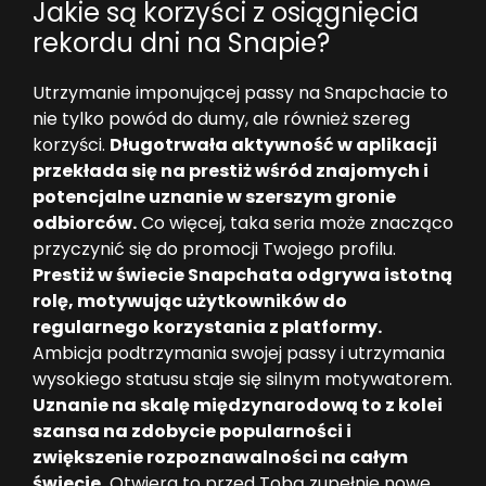
Jakie są korzyści z osiągnięcia
rekordu dni na Snapie?
Utrzymanie imponującej passy na Snapchacie to
nie tylko powód do dumy, ale również szereg
korzyści.
Długotrwała aktywność w aplikacji
przekłada się na prestiż wśród znajomych i
potencjalne uznanie w szerszym gronie
odbiorców.
Co więcej, taka seria może znacząco
przyczynić się do promocji Twojego profilu.
Prestiż w świecie Snapchata odgrywa istotną
rolę, motywując użytkowników do
regularnego korzystania z platformy.
Ambicja podtrzymania swojej passy i utrzymania
wysokiego statusu staje się silnym motywatorem.
Uznanie na skalę międzynarodową to z kolei
szansa na zdobycie popularności i
zwiększenie rozpoznawalności na całym
świecie.
Otwiera to przed Tobą zupełnie nowe