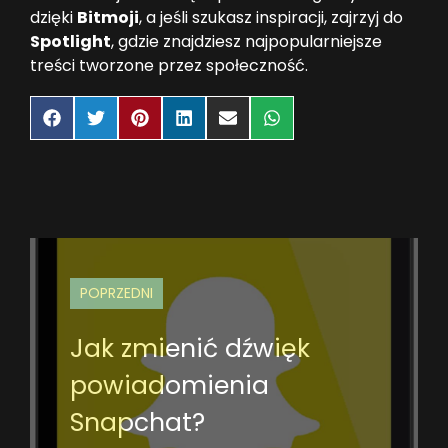
dzięki
Bitmoji
, a jeśli szukasz inspiracji, zajrzyj do
Spotlight
, gdzie znajdziesz najpopularniejsze
treści tworzone przez społeczność.
Share
Share
Share
Share
Share
Share
on
on
on
on
on
on
Facebook
Twitter
Pinterest
LinkedIn
Email
WhatsApp
POPRZEDNI
Jak zmienić dźwięk
powiadomienia
Snapchat?