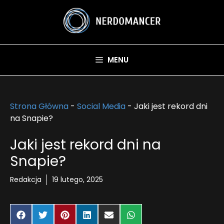
Przejdź
do
treści
MENU
Strona Główna
-
Social Media
-
Jaki jest rekord dni
na Snapie?
Jaki jest rekord dni na
Snapie?
Redakcja
19 lutego, 2025
Share
Share
Share
Share
Share
Share