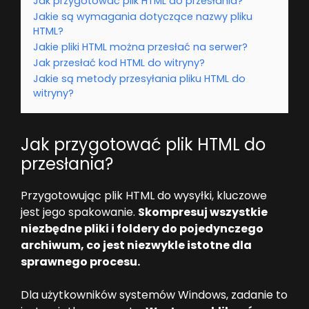
Jak przygotować plik HTML do przesłania?
Jakie są wymagania dotyczące nazwy pliku
HTML?
Jakie pliki HTML można przesłać na serwer?
Jak przesłać kod HTML do witryny?
Jakie są metody przesyłania pliku HTML do
witryny?
Jak przygotować plik HTML do
przesłania?
Przygotowując plik HTML do wysyłki, kluczowe
jest jego spakowanie.
Skompresuj wszystkie
niezbędne pliki i foldery do pojedynczego
archiwum, co jest niezwykle istotne dla
sprawnego procesu.
Dla użytkowników systemów Windows, zadanie to