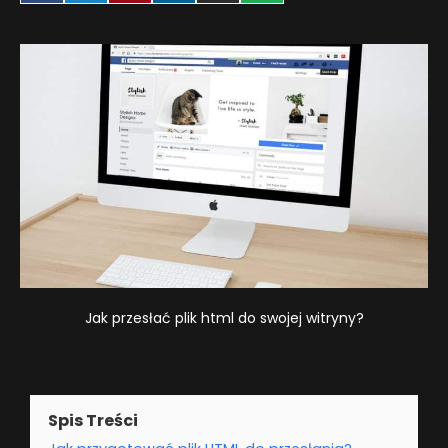
on
on
on
on
on
on
Facebook
Twitter
Pinterest
LinkedIn
Email
WhatsApp
Jak przesłać plik html do swojej witryny?
Spis Treści