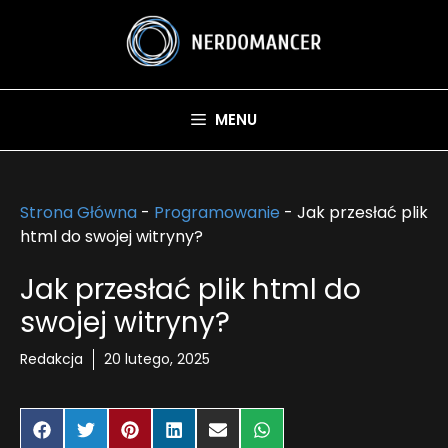
Przejdź
do
treści
MENU
Strona Główna
-
Programowanie
-
Jak przesłać plik
html do swojej witryny?
Jak przesłać plik html do
swojej witryny?
Redakcja
20 lutego, 2025
Share
Share
Share
Share
Share
Share