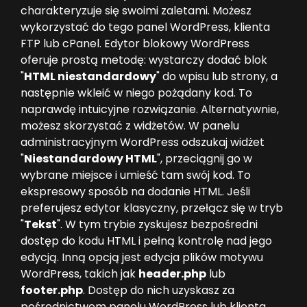
charakteryzuje się swoimi zaletami. Możesz
wykorzystać do tego panel WordPress, klienta
FTP lub cPanel. Edytor blokowy WordPress
oferuje prostą metodę: wystarczy dodać blok
"
HTML niestandardowy
" do wpisu lub strony, a
następnie wkleić w niego pożądany kod. To
naprawdę intuicyjne rozwiązanie. Alternatywnie,
możesz skorzystać z widżetów. W panelu
administracyjnym WordPress odszukaj widżet
"
Niestandardowy HTML
", przeciągnij go w
wybrane miejsce i umieść tam swój kod. To
ekspresowy sposób na dodanie HTML. Jeśli
preferujesz edytor klasyczny, przełącz się w tryb
"
Tekst
". W tym trybie zyskujesz bezpośredni
dostęp do kodu HTML i pełną kontrolę nad jego
edycją. Inną opcją jest edycja plików motywu
WordPress, takich jak
header.php
lub
footer.php
. Dostęp do nich uzyskasz za
pośrednictwem panelu WordPress lub klienta